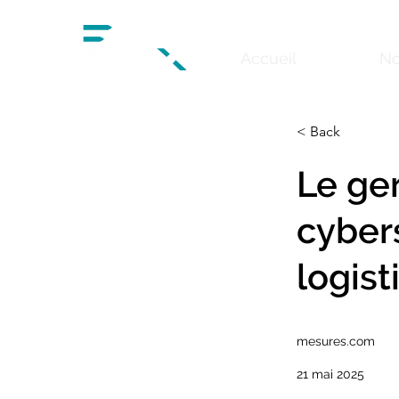
Accueil
No
< Back
Le ge
cyber
logist
mesures.com
21 mai 2025