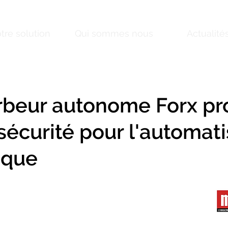
tre solution
Qui sommes nous
Actualité
rbeur autonome Forx pr
sécurité pour l'automati
ique