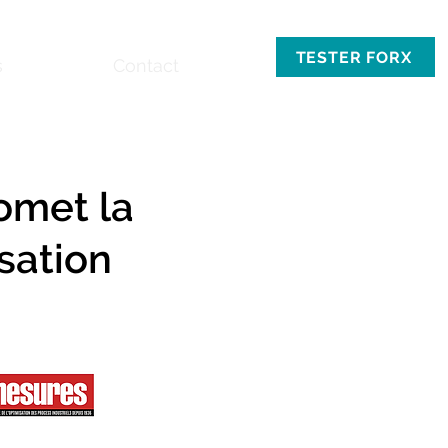
TESTER FORX
s
Contact
omet la
sation