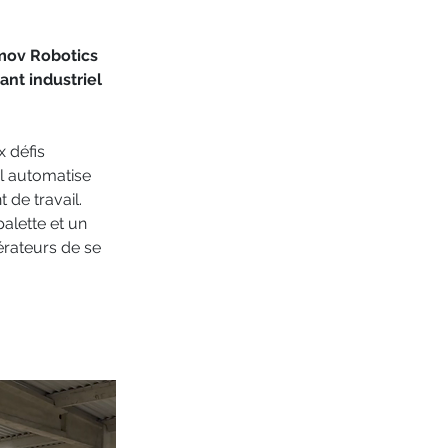
ymov Robotics 
ant industriel 
 défis 
il automatise 
de travail. 
alette et un 
rateurs de se 