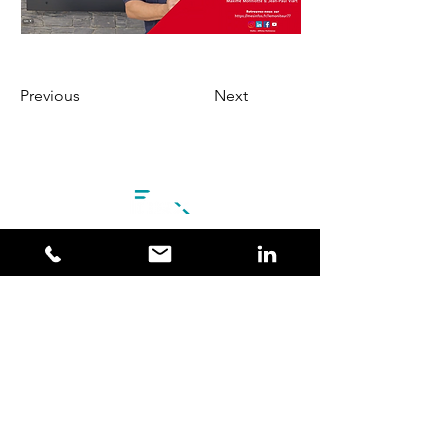
Previous
Next
1 Avenue de l'Epinette
77100 Meaux, France​​
Tél :
+33(0)1 60 24 55 30
​Email:
info@forx.rent
Forx - Tous droits réservés