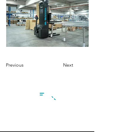
Previous
Next
1 Avenue de l'Epinette
77100 Meaux, France​​
Tél :
+33(0)1 60 24 55 30